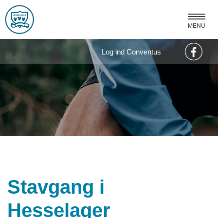
MENU
Log ind Conventus
Stavgang i
Hesselager